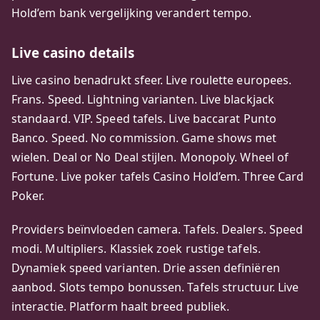
Hold’em bank vergelijking verandert tempo.
Live casino details
Live casino benadrukt sfeer. Live roulette europees.
Frans. Speed. Lightning varianten. Live blackjack
standaard. VIP. Speed tafels. Live baccarat Punto
Banco. Speed. No commission. Game shows met
wielen. Deal or No Deal stijlen. Monopoly. Wheel of
Fortune. Live poker tafels Casino Hold’em. Three Card
Poker.
Providers beïnvloeden camera. Tafels. Dealers. Speed
modi. Multipliers. Klassiek zoek rustige tafels.
Dynamiek speed varianten. Drie assen definiëren
aanbod. Slots tempo bonussen. Tafels structuur. Live
interactie. Platform haalt breed publiek.