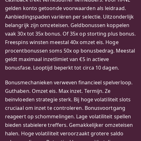
gelden konto getoonde voorwaarden als leidraad.
Aanbiedingspaden variëren per selectie. Uitzonderlijk
belangrijk zijn omzeteisen. Geldbonussen koppelen
vaak 30x tot 35x bonus. Of 35x op storting plus bonus.
Freespins winsten meestal 40x omzet eis. Hoge
procentbonussen soms 50x op bonusbedrag. Meestal
geldt maximaal inzetlimiet van €5 in actieve
bonusfase. Looptijd beperkt tot circa 10 dagen.
Bonusmechanieken verweven financieel spelverloop.
Guthaben. Omzet eis. Max inzet. Termijn. Ze
beïnvloeden strategie sterk. Bij hoge volatiliteit slots
cruciaal om inzet te controleren. Bonusvoortgang
reageert op schommelingen. Lage volatiliteit spellen
bieden stabielere treffers. Gemakkelijker omzeteisen
halen. Hoge volatiliteit veroorzaakt grotere saldo