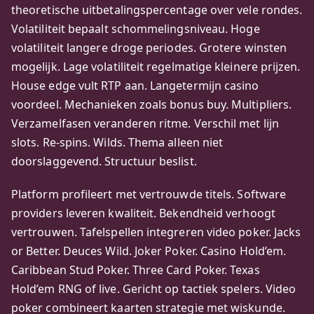
theoretische uitbetalingspercentage over vele rondes.
Volatiliteit bepaalt schommelingsniveau. Hoge
volatiliteit langere droge periodes. Grotere winsten
mogelijk. Lage volatiliteit regelmatige kleinere prijzen.
House edge vult RTP aan. Langetermijn casino
voordeel. Mechanieken zoals bonus buy. Multipliers.
Verzamelfasen veranderen ritme. Verschil met lijn
slots. Re-spins. Wilds. Thema alleen niet
doorslaggevend. Structuur beslist.
Platform profileert met vertrouwde titels. Software
providers leveren kwaliteit. Bekendheid verhoogt
vertrouwen. Tafelspellen integreren video poker. Jacks
or Better. Deuces Wild. Joker Poker. Casino Hold’em.
Caribbean Stud Poker. Three Card Poker. Texas
Hold’em RNG of live. Gericht op tactiek spelers. Video
poker combineert kaarten strategie met wiskunde.