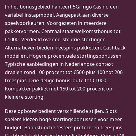
In het bonusgebied hanteert 5Gringo Casino een
variabel instapmodel. Aangepast aan diverse
speelvoorkeuren. Voorgezeten in meerdere
pakketvormen. Centraal staat welkomstbonus tot
€1000. Verdeeld over eerste drie stortingen.
Alternatieven bieden freespins pakketten. Cashback
modellen. Hogere procentuele stortingsbonussen.
Typische aanbiedingen in Nederlandse context
draaien rond 100 procent tot €500 plus 100 tot 200
freespins. Drie-delige bonusroute tot €1000.
Kompakter pakket met 150 tot 200 procent op
kleinere storting.
Deze opbouw bedient verschillende stijlen. Slots
spelers kiezen hoge stortingsbonussen voor meer
budget. Bonusfunctie testers prefereren freespins.
Cashback trekt verliesbuffer liefhebbers. Voor nl-NL