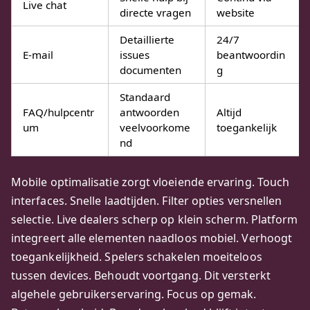
Live chat
directe vragen
website
Detaillierte
24/7
E-mail
issues
beantwoordin
documenten
g
Standaard
FAQ/hulpcentr
antwoorden
Altijd
um
veelvoorkome
toegankelijk
nd
Mobile optimalisatie zorgt vloeiende ervaring. Touch
interfaces. Snelle laadtijden. Filter opties versnellen
selectie. Live dealers scherp op klein scherm. Platform
integreert alle elementen naadloos mobiel. Verhoogt
toegankelijkheid. Spelers schakelen moeiteloos
tussen devices. Behoudt voortgang. Dit versterkt
algehele gebruikerservaring. Focus op gemak.