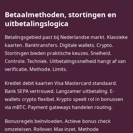
Betaalmethoden, stortingen en
uitbetalingslogica
Betalingsgebied past bij Nederlandse markt. Klassieke
kaarten. Banktransfers. Digitale wallets. Crypto.
Stortingen bieden praktische keuzes. Snelheid.
Controle. Techniek. Uitbetalingssnelheid hangt af van
verificatie. Methode. Limits.
Krediet debit kaarten Visa Mastercard standaard.
Bank SEPA vertrouwd. Langzamer uitbetaling. E-
wallets crypto flexibel. Krypto speelt rol in bonussen
via mBTC. Payment gateways handelen routing.
Bonusregels beïnvloeden. Actieve bonus check
omzeteisen. Rollover. Max inzet. Methode