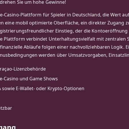
d drehen Sie um hohe Gewinne!
e-Casino-Plattform für Spieler in Deutschland, die Wert au
en eine mobil optimierte Oberfläche, ein direkter Zugang zu
gistrierungsfreundlicher Einstieg, der die Kontoeröffnung
 Plattform verbindet Unterhaltungsvielfalt mit zentralen 
 finanzielle Abläufe folgen einer nachvollziehbaren Logik.
nusbedingungen werden über Umsatzvorgaben, Einsatzlimits
raçao-Lizenzbehörde
Live-Casino und Game Shows
 sowie E-Wallet- oder Krypto-Optionen
utzbar
ugang