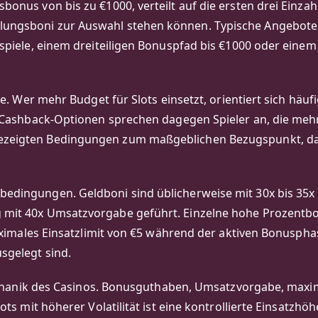
onus von bis zu €1000, verteilt auf die ersten drei Einzah
lungsboni zur Auswahl stehen können. Typische Angebot
ispiele, einem dreiteiligen Bonuspfad bis €1000 oder eine
ile. Wer mehr Budget für Slots einsetzt, orientiert sich hä
. Cashback-Optionen sprechen dagegen Spieler an, die mehr
ezeigten Bedingungen zum maßgeblichen Bezugspunkt, da
bedingungen. Geldboni sind üblicherweise mit 30x bis 35x
g mit 40x Umsatzvorgabe geführt. Einzelne hohe Prozentb
aximales Einsatzlimit von €5 während der aktiven Bonusphase.
sgelegt sind.
 Mechanik des Casinos. Bonusguthaben, Umsatzvorgabe, maxim
ots mit höherer Volatilität ist eine kontrollierte Einsatzhö