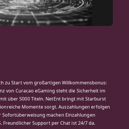
d
leich zu Start vom großartigen Willkommensbonus:
zenz von Curacao eGaming steht die Sicherheit im
it über 5000 Titeln. NetEnt bringt mit Starburst
tionreiche Momente sorgt. Auszahlungen erfolgen
oder Sofortüberweisung machen Einzahlungen
. Freundlicher Support per Chat ist 24/7 da.