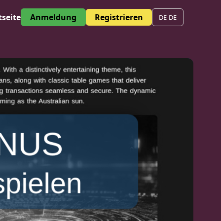
tseite
Anmeldung
Registrieren
DE-DE