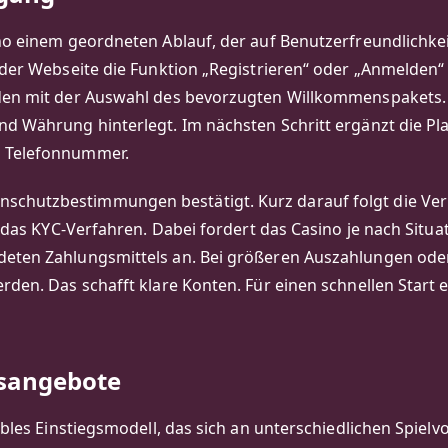
o einem geordneten Ablauf, der auf Benutzerfreundlichkeit 
der Webseite die Funktion „Registrieren“ oder „Anmelden“ 
den mit der Auswahl des bevorzugten Willkommenspakets. 
d Währung hinterlegt. Im nächsten Schritt ergänzt die Pl
d Telefonnummer.
hutzbestimmungen bestätigt. Kurz darauf folgt die Verif
 das KYC-Verfahren. Dabei fordert das Casino je nach Situa
eten Zahlungsmittels an. Bei größeren Auszahlungen ode
en. Das schafft klare Konten. Für einen schnellen Start e
sangebote
bles Einstiegsmodell, das sich an unterschiedlichen Spiel