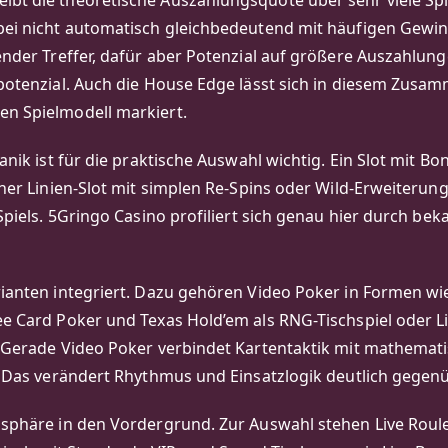
t die theoretische Auszahlungsquote über sehr viele Spie
i nicht automatisch gleichbedeutend mit häufigen Gewinnen
der Treffer, dafür aber Potenzial auf größere Auszahlungen
potenzial. Auch die House Edge lässt sich in diesem Zusa
n Spielmodell markiert.
anik ist für die praktische Auswahl wichtig. Ein Slot mit B
her Linien-Slot mit simplen Re-Spins oder Wild-Erweiterung
piels. 5Gringo Casino profiliert sich genau hier durch beka
anten integriert. Dazu gehören Video Poker in Formen wie 
Card Poker und Texas Hold’em als RNG-Tischspiel oder Live-
. Gerade Video Poker verbindet Kartentaktik mit mathemat
. Das verändert Rhythmus und Einsatzlogik deutlich gegenü
sphäre in den Vordergrund. Zur Auswahl stehen Live Roule