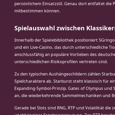
persönlichem Einsatzstil. Genau dort entfaltet die
mitbestimmen können.
Spielauswahl zwischen Klassike
Innerhalb der Spielebibliothek positioniert 5Gring
und ein Live-Casino, das durch unterschiedliche Ti
anschlussfähig an populäre Vorlieben des deutsche
unterschiedlichen Risikoprofilen vertreten sind.
Zu den typischen Aushängeschildern zählen Starbu
Spielcharaktere ab. Starburst steht klassisch für
Expanding-Symbol-Prinzip. Gates of Olympus und S
an, die wiederkehrende Sammelmechaniken und B
Gerade bei Slots sind RNG, RTP und Volatilität die 